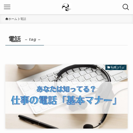
ホーム
電話
電話
– tag –
転職コラム