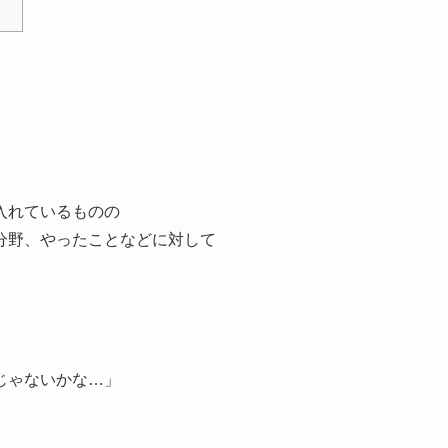
入れているものの
分野、やったことなどに対して
」
じゃないかな…」