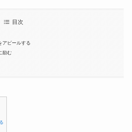
目次
をアピールする
に励む
る